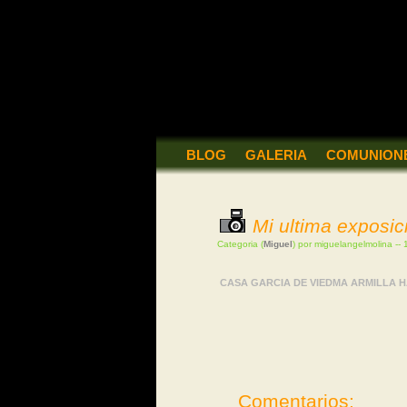
BLOG
GALERIA
COMUNIONE
Mi ultima exposic
Categoria (
Miguel
) por miguelangelmolina --
CASA GARCIA DE VIEDMA ARMILLA HA
Comentarios: