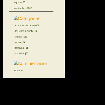
agosto 2011
noviembre 2010
arte y espectaculo
(3)
deExposicioneS
(1)
Miguel
(16)
moda
(1)
paisajes
(1)
posados
(1)
Acceder