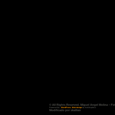
© All Rights Reserved. Miguel Angel Molina – Fo
Powered By :
WordPress
.
Web design
by AskGraphics
Modificado por skallian