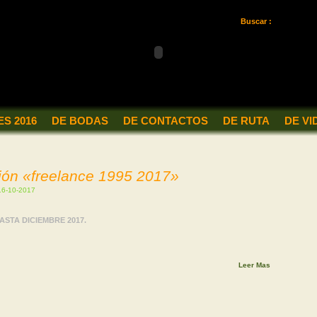
Buscar :
S 2016
DE BODAS
DE CONTACTOS
DE RUTA
DE VI
ión «freelance 1995 2017»
 16-10-2017
STA DICIEMBRE 2017.
Leer Mas